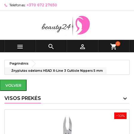
Telefonas:
+370 672 27650
0



shopping_cart
Pagrindinis
Žnyplutės odelėms HEAD X-Line 3 Cutticle Nippers 5 mm
VOLVER
VISOS PREKĖS
−10%