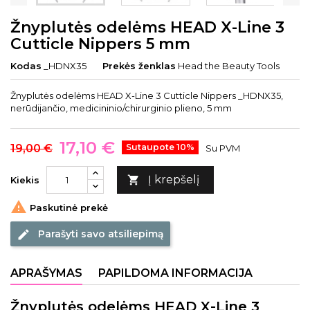
Žnyplutės odelėms HEAD X-Line 3
Cutticle Nippers 5 mm
Kodas
_HDNX35
Prekės ženklas
Head the Beauty Tools
Žnyplutės odelėms HEAD X-Line 3 Cutticle Nippers _HDNX35,
nerūdijančio, medicininio/chirurginio plieno, 5 mm
17,10 €
19,00 €
Sutaupote 10%
Su PVM
Į krepšelį

Kiekis

Paskutinė prekė
Parašyti savo atsiliepimą
edit
APRAŠYMAS
PAPILDOMA INFORMACIJA
Žnyplutės odelėms HEAD X-Line 3