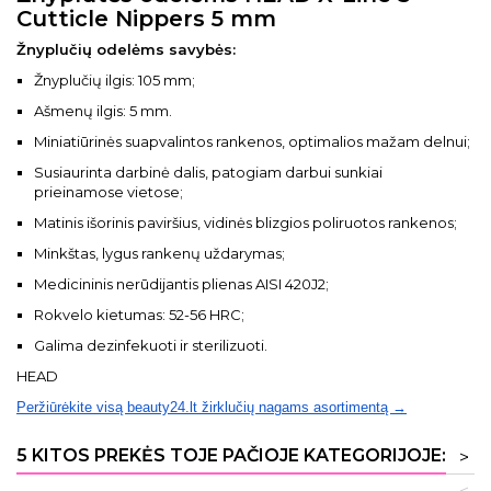
Cutticle Nippers 5 mm
Žnyplu
čių odelėms savybės:
Žnyplučių ilgis: 105 mm;
Ašmenų ilgis: 5 mm.
Miniatiūrinės suapvalintos rankenos, optimalios mažam delnui;
Susiaurinta darbinė dalis, patogiam darbui sunkiai
prieinamose vietose;
Matinis išorinis paviršius, vidinės blizgios poliruotos rankenos;
Minkštas, lygus rankenų uždarymas;
Medicininis nerūdijantis plienas AISI 420J2;
Rokvelo kietumas: 52-56 HRC;
Galima dezinfekuoti ir sterilizuoti.
HEAD
Peržiūrėkite visą beauty24.lt žirklučių nagams asortimentą →
5 KITOS PREKĖS TOJE PAČIOJE KATEGORIJOJE:
>