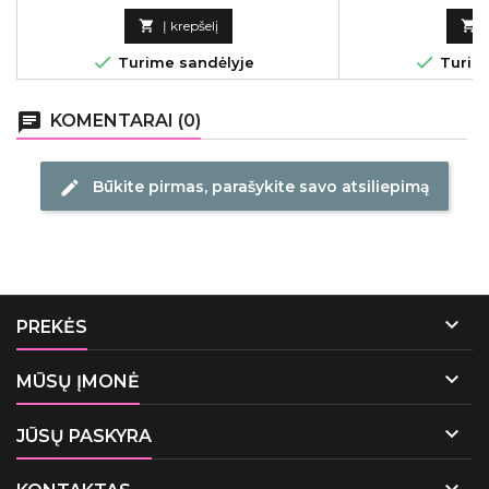
puiki alternatyv
kaina

Į krepšelį



Turime sandėlyje
Turime
chat
KOMENTARAI (0)
Būkite pirmas, parašykite savo atsiliepimą
edit

PREKĖS

MŪSŲ ĮMONĖ

JŪSŲ PASKYRA