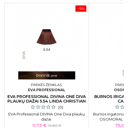
<
−15%
PREKĖS ŽENKLAS:
PREKĖS
EVA PROFESSIONAL
OSOM 
EVA PROFESSIONAL DIVINA ONE DIVA
BURNOS IRIGA
PLAUKŲ DAŽAI 5.54 LINDA CHRISTIAN
CARE
(0)
EVA Professional DIVINA One Diva plaukų
Burnos irigatorius
dažai
OSOMORAL WF12
ekranėlis, sidabrinė
Kaina
Bazinė
Kaina
11,73 €
75,05
13,80 €