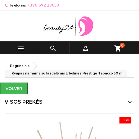
Telefonas:
+370 672 27650
0



shopping_cart
Pagrindinis
Kvapas namams su lazdelėmis Erbolinea Prestige Tabacco 50 ml
VOLVER
VISOS PREKĖS
−15%