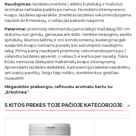
Naudojimas:
lazdeles įmerkite į stiklinį buteliuką ir malonus
aromatas natūraliai pasklis po namus. Norėdami intensyvesnio
kvapo, lazdeles apverskite. Įmerktas lazdeles rekomenduojama
naudoti iki 6 mėnesių, o vėliau jas pakeisti naujomis.
Patarimai:
priemonę rekomenduojama laikyti maždaug 150 cm
atstumu nuo grindų, geriausia ant stalo. Venkite tiesioginių saulės
spindulių, šilumos šaltinių ir oro kondicionierių, kadangi tai gali
susilpninti kvapo namams poveikį bei sutrumpinti naudojimo
laiką. Pirmą kartą naudojant priemonę, rekomenduojama po 1
valandos lazdeles apversti, o vėliau 2–4 kartus per savaitę. Tokiu
būdu namuose išlaikysite maksimalų kvapo intensyvumą.
Apversdami lazdeles stebėkite, kad esencijos lašeliai nepatektų
ant įvairių paviršių. Jeigu taip nutiko, stenkitės kuo greičiau
nusausinti.
Mėgaukitės prabangiu, rafinuotu aromatu kartu su
„Erbolinea“.
5 KITOS PREKĖS TOJE PAČIOJE KATEGORIJOJE:
>
<