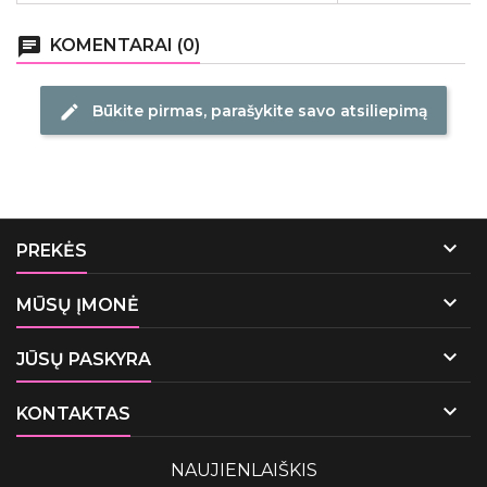
chat
KOMENTARAI (0)
Būkite pirmas, parašykite savo atsiliepimą
edit

PREKĖS

MŪSŲ ĮMONĖ

JŪSŲ PASKYRA

KONTAKTAS
NAUJIENLAIŠKIS