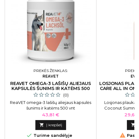
PREKĖS ŽENKLAS:
PREKĖS
REAVET
EVA
REAVET OMEGA-3 LAŠIŠŲ ALIEJAUS
LOSJONAS PLAUK
KAPSULĖS ŠUNIMS IR KATĖMS 500
CARE ALL IN ON
VNT
(0)
ReaVET omega-3 lašišų aliejaus kapsulės
Losjonas plaukam
šunims ir katėms 500 vnt
Coconut Summer A
EVAN10021, be s
Kaina
Kaina
43,81 €
29,67
apsaugo plaukus ir
2

Į krepšelį



Turime sandėlyje
Pasku