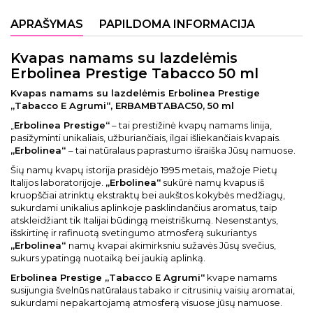
APRAŠYMAS
PAPILDOMA INFORMACIJA
Kvapas namams su lazdelėmis
Erbolinea Prestige Tabacco 50 ml
Kvapas namams su lazdelėmis Erbolinea Prestige
„Tabacco E Agrumi“, ERBAMBTABAC50, 50 ml
„
Erbolinea Prestige“
– tai prestižinė kvapų namams linija,
pasižyminti unikaliais, užburiančiais, ilgai išliekančiais kvapais.
„Erbolinea“
– tai natūralaus paprastumo išraiška Jūsų namuose.
Šių namų kvapų istorija prasidėjo 1995 metais, mažoje Pietų
Italijos laboratorijoje.
„Erbolinea“
sukūrė namų kvapus iš
kruopščiai atrinktų ekstraktų bei aukštos kokybės medžiagų,
sukurdami unikalius aplinkoje pasklindančius aromatus, taip
atskleidžiant tik Italijai būdingą meistriškumą. Nesenstantys,
išskirtinę ir rafinuotą svetingumo atmosferą sukuriantys
„Erbolinea“
namų kvapai akimirksniu sužavės Jūsų svečius,
sukurs ypatingą nuotaiką bei jaukią aplinką.
Erbolinea Prestige „Tabacco E Agrumi“
kvape namams
susijungia švelnūs natūralaus tabako ir citrusinių vaisių aromatai,
sukurdami nepakartojamą atmosferą visuose jūsų namuose.