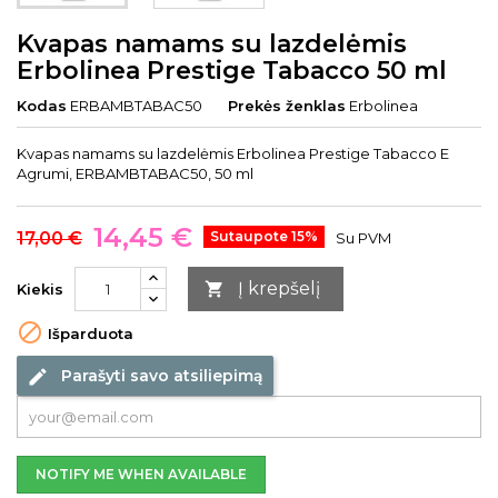
Kvapas namams su lazdelėmis
Erbolinea Prestige Tabacco 50 ml
Kodas
ERBAMBTABAC50
Prekės ženklas
Erbolinea
Kvapas namams su lazdelėmis Erbolinea Prestige Tabacco E
Agrumi, ERBAMBTABAC50, 50 ml
14,45 €
17,00 €
Sutaupote 15%
Su PVM
Į krepšelį

Kiekis

Išparduota
Parašyti savo atsiliepimą
edit
NOTIFY ME WHEN AVAILABLE