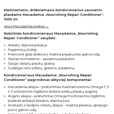
Maitinamasis, drėkinamasis kondicionierius sausiems
plaukams Macadamia „Nourishing Repair Conditioner“,
1000 ml
Visos Macadamia prekės →
Išskirtinės kondicionieriaus Macadamia „Nourishing
Repair Conditioner“ savybės:
Atstato, stiprina plaukus.
Pagerina jų būklę.
Priemonė giliai drėkina ir maitina plaukus bei galvos odą.
Skirtas normaliems – sausiems plaukams.
Saugo dažytų plaukų spalvą.
Sudėtyje nėra sulfatų, gluteno, parabenų.
Kondicionieriaus Macadamia „Nourishing Repair
Conditioner“ pagrindiniai aktyvieji komponentai:
Macadamia aliejus – praturtintas maitinamosiomis Omega 7, 5
ir 3 sočiosiomis rūgštimis skatina sveikų plaukų augimą.
Argano aliejus – praturtintas Omega 9 sočiosiomis rūgštimis
padeda atstatyti plaukus, stiprina juos.
Avokado ir lazdyno riešutų aliejus – maitina plaukus, apsaugo
juos ir galvos odą.