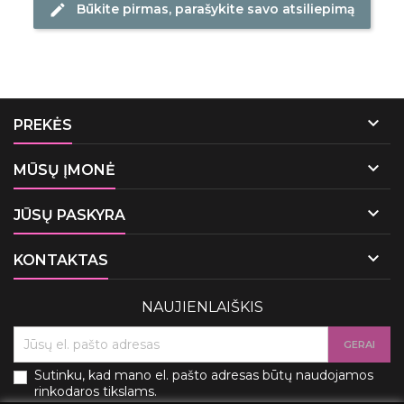
Būkite pirmas, parašykite savo atsiliepimą
edit

PREKĖS

MŪSŲ ĮMONĖ

JŪSŲ PASKYRA

KONTAKTAS
NAUJIENLAIŠKIS
Sutinku, kad mano el. pašto adresas būtų naudojamos
rinkodaros tikslams.