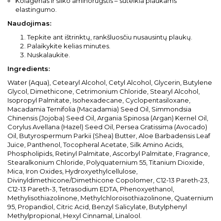
Kolagenas ir šilko aminorūgštis – suteikia plaukams
elastingumo.
Naudojimas:
Tepkite ant ištrinktų, rankšluosčiu nusausintų plaukų.
Palaikykite kelias minutes.
Nuskalaukite.
Ingredients:
Water (Aqua), Cetearyl Alcohol, Cetyl Alcohol, Glycerin, Butylene
Glycol, Dimethicone, Cetrimonium Chloride, Stearyl Alcohol,
Isopropyl Palmitate, Isohexadecane, Cyclopentasiloxane,
Macadamia Ternifolia (Macadamia) Seed Oil, Simmondsia
Chinensis (Jojoba) Seed Oil, Argania Spinosa (Argan) Kernel Oil,
Corylus Avellana (Hazel) Seed Oil, Persea Gratissima (Avocado)
Oil, Butyrospermum Parkii (Shea) Butter, Aloe Barbadensis Leaf
Juice, Panthenol, Tocopheral Acetate, Silk Amino Acids,
Phospholipids, Retinyl Palmitate, Ascorbyl Palmitate, Fragrance,
Stearalkonium Chloride, Polyquaternium 55, Titanium Dioxide,
Mica, Iron Oxides, Hydroxyethylcellulose,
Divinyldimethicone/Dimethicone Copolomer, C12-13 Pareth-23,
C12-13 Pareth-3, Tetrasodium EDTA, Phenoxyethanol,
Methylisothiazolinone, Methylchloroisothiazolinone, Quaternium
95, Propandiol, Citric Acid, Benzyl Salicylate, Butylphenyl
Methylpropional, Hexyl Cinnamal, Linalool.