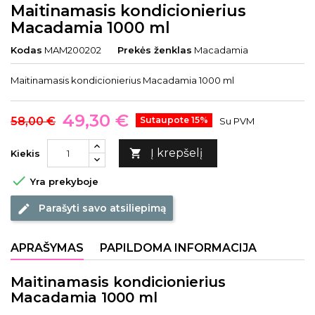
Maitinamasis kondicionierius
Macadamia 1000 ml
Kodas
MAM200202
Prekės ženklas
Macadamia
Maitinamasis kondicionierius Macadamia 1000 ml
49,30 €
58,00 €
Sutaupote 15%
Su PVM
Į krepšelį

Kiekis

Yra prekyboje
Parašyti savo atsiliepimą
edit
APRAŠYMAS
PAPILDOMA INFORMACIJA
Maitinamasis kondicionierius
Macadamia 1000 ml