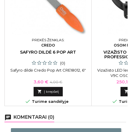
PREKĖS ŽENKLAS:
PREKĖS
CREDO
OSOM PR
SAFYRO DILDĖ 6 POP ART
VIZAŽISTO 
PROFESSION
(0)
Safyro dildė Credo Pop Art CRE18012, 6"
Vizažisto LED lem
V9C OSOMP
Kaina
Bazinė
Kaina
3,60 €
250,17
4,00 €
kaina

Į krepšelį



Turime sandėlyje
Turime
chat
KOMENTARAI (0)