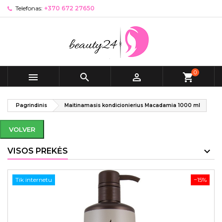
Telefonas:
+370 672 27650
0



shopping_cart
Pagrindinis
Maitinamasis kondicionierius Macadamia 1000 ml
VOLVER
VISOS PREKĖS
Tik internetu
−15%