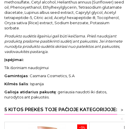
methosulfate, Cetyl alcohol, Helianthus annuus (Sunflower) seed
oil, Phenoxyethanol, Ethylhexylglycerin, Tetrasodium glutamate
diacetate, Lupinus albus seed extract, Caprylyl glycol, Acetyl
tetrapeptide-5, Citric acid, Acetyl hexapeptide-8, Tocopherol,
Oryza sativa (Rice) extract, Sodium benzoate, Potassium
sorbate.
Produkto sudėtis ilgainiui gali būti keičiama. Prieš naudojant
produktą prašome pasitikrinti sudėtį ant pakuotės. Jei internete
nurodyta produkto sudėtis skiriasi nuo pateiktos ant pakuotės,
vadovaukitės pastarąja.
Įspėjimai:
Tik išoriniam naudojimui
Gamintojas
: Casmara Cosmetics, S.A
Kilmės šalis
: Ispanija
Galioja atidarius pakuotę
: geriausia naudoti iki datos,
nurodytos ant pakuotės.
5 KITOS PREKĖS TOJE PAČIOJE KATEGORIJOJE:
>
<
−5%