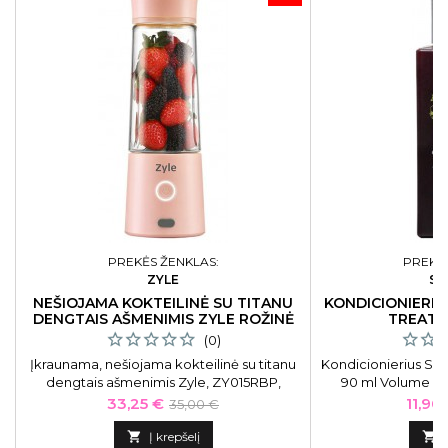
PREKĖS ŽENKLAS:
PREKĖS
ZYLE
SA
NEŠIOJAMA KOKTEILINĖ SU TITANU
KONDICIONIERIU
DENGTAIS AŠMENIMIS ZYLE ROŽINĖ
TREATM
(0)
Įkraunama, nešiojama kokteilinė su titanu
Kondicionierius Sap
dengtais ašmenimis Zyle, ZY015RBP,
90 ml Volume Co
rožinės spalvos
Kaina
Bazinė
Kaina
33,25 €
11,90
35,00 €
kaina

Į krepšelį
