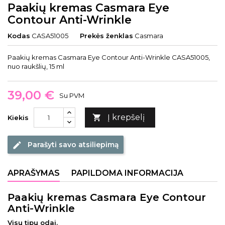
Paakių kremas Casmara Eye
Contour Anti-Wrinkle
Kodas
CASA51005
Prekės ženklas
Casmara
Paakių kremas Casmara Eye Contour Anti-Wrinkle CASA51005,
nuo raukšlių, 15 ml
39,00 €
Su PVM
Į krepšelį

Kiekis
Parašyti savo atsiliepimą
edit
APRAŠYMAS
PAPILDOMA INFORMACIJA
Paakių kremas Casmara Eye Contour
Anti-Wrinkle
Visų tipų odai.