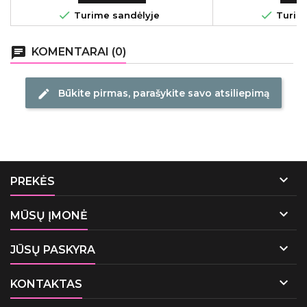


Turime sandėlyje
Turime
chat
KOMENTARAI (0)
Būkite pirmas, parašykite savo atsiliepimą
edit

PREKĖS

MŪSŲ ĮMONĖ

JŪSŲ PASKYRA

KONTAKTAS