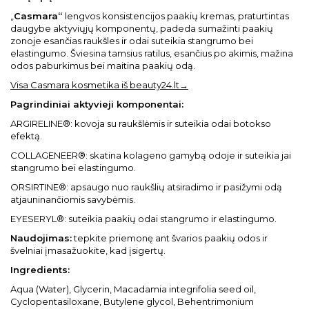
„
Casmara“
lengvos konsistencijos paakių kremas, praturtintas
daugybe aktyviųjų komponentų, padeda sumažinti paakių
zonoje esančias raukšles ir odai suteikia stangrumo bei
elastingumo. Šviesina tamsius ratilus, esančius po akimis, mažina
odos paburkimus bei maitina paakių odą.
Visa Casmara kosmetika iš beauty24.lt→
Pagrindiniai aktyvieji komponentai:
ARGIRELINE®: kovoja su raukšlėmis ir suteikia odai botokso
efektą.
COLLAGENEER®: skatina kolageno gamybą odoje ir suteikia jai
stangrumo bei elastingumo.
ORSIRTINE®: apsaugo nuo raukšlių atsiradimo ir pasižymi odą
atjauninančiomis savybėmis.
EYESERYL®: suteikia paakių odai stangrumo ir elastingumo.
Naudojimas:
tepkite priemonę ant švarios paakių odos ir
švelniai įmasažuokite, kad įsigertų.
Ingredients:
Aqua (Water), Glycerin, Macadamia integrifolia seed oil,
Cyclopentasiloxane, Butylene glycol, Behentrimonium