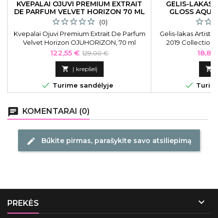
KVEPALAI OJUVI PREMIUM EXTRAIT
GELIS-LAKAS 
DE PARFUM VELVET HORIZON 70 ML
GLOSS AQUA 
(0)
Kvepalai Ojuvi Premium Extrait De Parfum
Gelis-lakas Artist
Velvet Horizon OJUHORIZON, 70 ml
2019 Collection 
ART2700
Kaina
Bazinė
Kaina
122,55 €
18,81
129,00 €
kaina

Į krepšelį



Turime sandėlyje
Turime
chat
KOMENTARAI (0)
Būkite pirmas, parašykite savo atsiliepimą
edit

PREKĖS