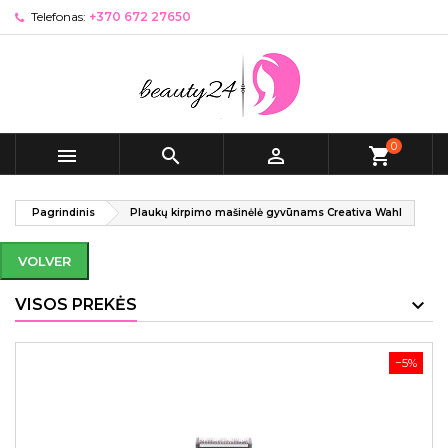
Telefonas:
+370 672 27650
0



shopping_cart
Pagrindinis
Plaukų kirpimo mašinėlė gyvūnams Creativa Wahl
VOLVER
VISOS PREKĖS
−5%