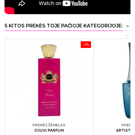
5 KITOS PREKĖS TOJE PAČIOJE KATEGORIJOJE:
>
<
−5%
PREKĖS ŽENKLAS:
PREKĖS
OJUVI PARFUM
ARTISTIC