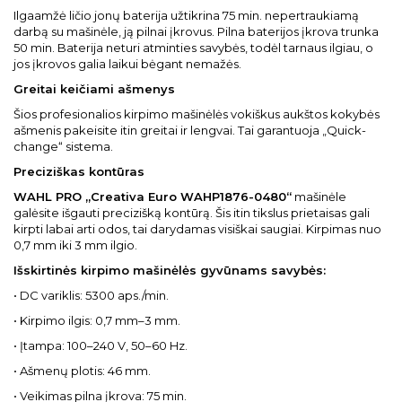
Ilgaamžė ličio jonų baterija užtikrina 75 min. nepertraukiamą
darbą su mašinėle, ją pilnai įkrovus. Pilna baterijos įkrova trunka
50 min. Baterija neturi atminties savybės, todėl tarnaus ilgiau, o
jos įkrovos galia laikui bėgant nemažės.
Greitai keičiami ašmenys
Šios profesionalios kirpimo mašinėlės vokiškus aukštos kokybės
ašmenis pakeisite itin greitai ir lengvai. Tai garantuoja „Quick-
change“ sistema.
Preciziškas kontūras
WAHL PRO „Creativa Euro WAHP1876-0480“
mašinėle
galėsite išgauti precizišką kontūrą. Šis itin tikslus prietaisas gali
kirpti labai arti odos, tai darydamas visiškai saugiai. Kirpimas nuo
0,7 mm iki 3 mm ilgio.
Išskirtinės kirpimo mašinėlės gyvūnams savybės:
• DC variklis: 5300 aps./min.
• Kirpimo ilgis: 0,7 mm–3 mm.
• Įtampa: 100–240 V, 50–60 Hz.
• Ašmenų plotis: 46 mm.
• Veikimas pilna įkrova: 75 min.