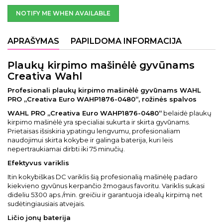
NOTIFY ME WHEN AVAILABLE
APRAŠYMAS
PAPILDOMA INFORMACIJA
Plaukų kirpimo mašinėlė gyvūnams
Creativa Wahl
Profesionali plaukų kirpimo mašinėlė gyvūnams WAHL
PRO „Creativa Euro WAHP1876-0480“, rožinės spalvos
WAHL PRO „Creativa Euro WAHP1876-0480“
belaidė plaukų
kirpimo mašinėlė yra specialiai sukurta ir skirta gyvūnams.
Prietaisas išsiskiria ypatingu lengvumu, profesionaliam
naudojimui skirta kokybe ir galinga baterija, kuri leis
nepertraukiamai dirbti iki 75 minučių.
Efektyvus variklis
Itin kokybiškas DC variklis šią profesionalią mašinėlę padaro
kiekvieno gyvūnus kerpančio žmogaus favoritu. Variklis sukasi
dideliu 5300 aps./min. greičiu ir garantuoja idealų kirpimą net
sudėtingiausiais atvejais.
Ličio jonų baterija