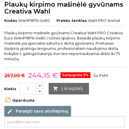
Plaukų kirpimo mašinėlė gyvūnams
Creativa Wahl
Kodas
WAHP1876-0480
Prekės ženklas
Wahl PRO Animal
Plaukų kirpimo mašinėlė gyvūnams Creativa Wahl PRO Creativa
Euro WAHP1876-0480, rožinės spalvos. Belaidė plaukų kirpimo
mašinėlė yra specialiai sukurta ir skirta gyvūnams. Prietaisas
išsiskiria ypatingu lengvumu, profesionaliam naudojimui skirta
kokybe ir galinga baterija, kuri leis nepertraukiamai dirbti iki 75
minučių.
244,15 €
257,00 €
Sutaupote 5%
Su PVM
Į krepšelį

Kiekis

Išparduota
Parašyti savo atsiliepimą
edit