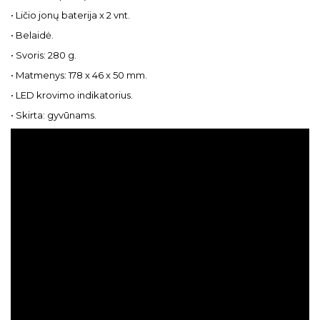
• Ličio jonų baterija x 2 vnt.
• Belaidė.
• Svoris: 280 g.
• Matmenys: 178 x 46 x 50 mm.
• LED krovimo indikatorius.
• Skirta: gyvūnams.