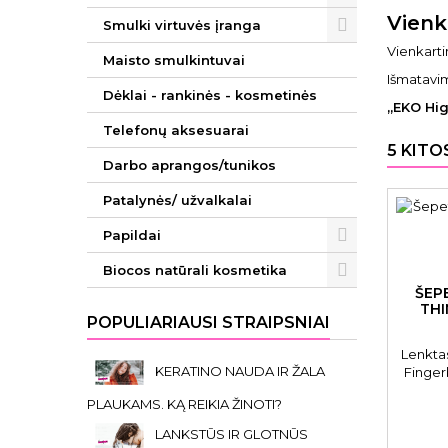
Vienk
Smulki virtuvės įranga
Vienkarti
Maisto smulkintuvai
Išmatavim
Dėklai - rankinės - kosmetinės
„EKO Hig
Telefonų aksesuarai
5 KITO
Darbo aprangos/tunikos
Patalynės/ užvalkalai
Papildai
Biocos natūrali kosmetika
ŠEP
THI
POPULIARIAUSI STRAIPSNIAI
Lenkta
KERATINO NAUDA IR ŽALA
Finge
Bubbl
PLAUKAMS. KĄ REIKIA ŽINOTI?
LANKSTŪS IR GLOTNŪS