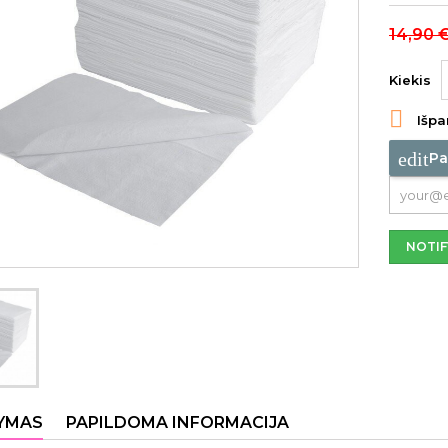
14,90 
Kiekis

Išpa
edit
Pa
NOTIF
YMAS
PAPILDOMA INFORMACIJA