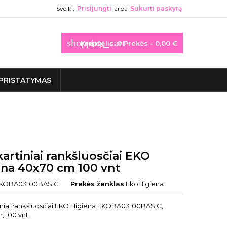
Sveiki,
Prisijungti
arba
Sukurti paskyrą
shopping_cart
Krepšelis:
0
Prekės - 0,00 €
PRISTATYMAS
artiniai rankšluosčiai EKO
ena 40x70 cm 100 vnt
KOBA03100BASIC
Prekės ženklas
EkoHigiena
iniai rankšluosčiai EKO Higiena EKOBA03100BASIC,
 100 vnt.