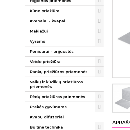
Higienos priemonės
Kūno priežiūra
Kvepalai - kvapai
Makiažui
Vyrams
Peniuarai - prijuostės
Veido priežiūra
Rankų priežiūros priemonės
Vaikų ir kūdikių priežiūros
priemonės
Pėdų priežiūros priemonės
Prekės gyvūnams
Kvapų difuzoriai
APRAŠ
Buitinė technika