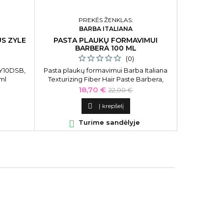
PREKĖS ŽENKLAS:
DRĖKIN
BARBA ITALIANA
GLOWING 
S ZYLE
PASTA PLAUKŲ FORMAVIMUI
BARBERA 100 ML
Drėkinamasis
(0)
aliejus L
ZY10DSB,
Pasta plaukų formavimui Barba Italiana
Glowing 
 ml
Texturizing Fiber Hair Paste Barbera,
LAO0008, 1
BI000077, 100 ml
migdolų i
Kaina
Bazinė
18,70 €
22,00 €
kaina


Į krepšelį

Turime sandėlyje