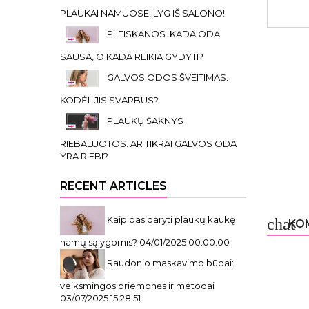
PLAUKAI NAMUOSE, LYG IŠ SALONO!
PLEISKANOS. KADA ODA
SAUSA, O KADA REIKIA GYDYTI?
GALVOS ODOS ŠVEITIMAS.
KODĖL JIS SVARBUS?
PLAUKŲ ŠAKNYS
RIEBALUOTOS. AR TIKRAI GALVOS ODA
YRA RIEBI?
RECENT ARTICLES
Kaip pasidaryti plaukų kaukę
chat
KOM
namų sąlygomis?
04/01/2025 00:00:00
Raudonio maskavimo būdai:
veiksmingos priemonės ir metodai
03/07/2025 15:28:51