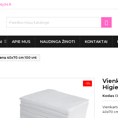
y24.lt

AI
APIE MUS
NAUDINGA ŽINOTI
KONTAKTAI
iena 40x70 cm 100 vnt
Vienk
−5%
Higi
Kodas
E
Vienkart
40x70 cm,