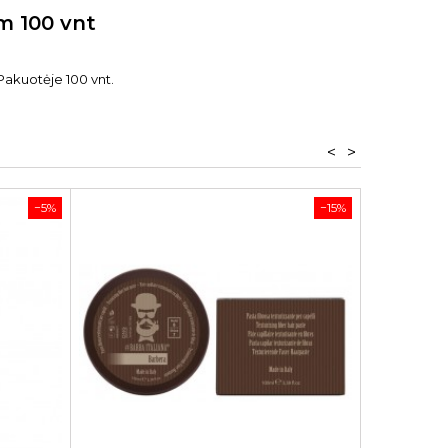
m 100 vnt
 Pakuotėje 100 vnt.
<
>
−5%
−15%