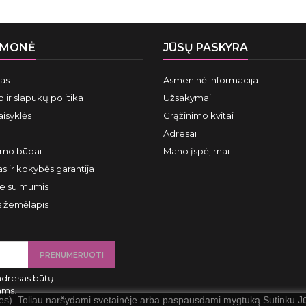
ĮMONĖ
JŪSŲ PASKYRA
mas
Asmeninė informacija
 ir slapukų politika
Užsakymai
aisyklės
Grąžinimo kvitai
Adresai
ymo būdai
Mano įspėjimai
s ir kokybės garantija
te su mumis
s žemėlapis
adresas būtų
ams.
ies). Toliau naršydami svetainėje arba paspausdami mygtuką Sutinku Jūs