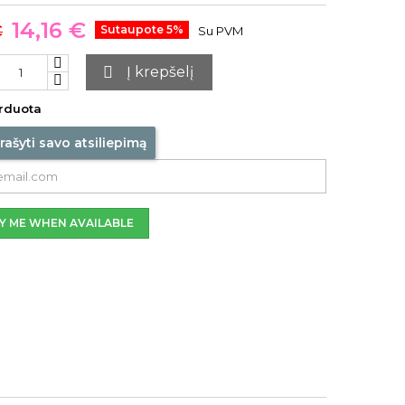
14,16 €
€
Sutaupote 5%
Su PVM

Į krepšelį
rduota
rašyti savo atsiliepimą
Y ME WHEN AVAILABLE