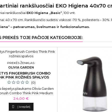
artiniai rankšluosčiai EKO Higiena 40x70 c
niai rankšluosčiai
EKO Higiena „Basic“
, 100 vnt.
ai: 40 x 70 cm. Rankšluosčio sudėtis: viskozė -70 %, poliesteris – 30%.
iena“ – patvarumas, švelnumas ir funkcionalumas.
S PREKĖS TOJE PAČIOJE KATEGORIJOJE:
PREKĖS ŽENKLAS:
OLIVIA GARDEN
ETYS FINGERBRUSH COMBO
NK PINK ROŽINĖS SPALVOS
(0)
s šepetys plaukams Olivia Garden
rbrush Combo Think Pink Medium
e Pink OG1844, rožinės spalvos
Kaina
24,00 €

Į krepšelį