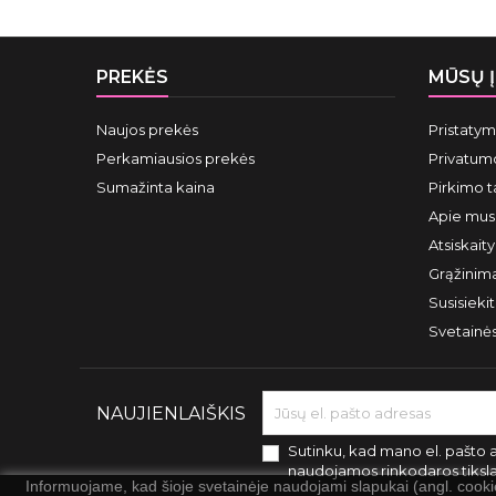
PREKĖS
MŪSŲ 
Naujos prekės
Pristaty
Perkamiausios prekės
Privatumo
Sumažinta kaina
Pirkimo t
Apie mus
Atsiskait
Grąžinima
Susisieki
Svetainė
NAUJIENLAIŠKIS
Sutinku, kad mano el. pašto 
naudojamos rinkodaros tiksl
Informuojame, kad šioje svetainėje naudojami slapukai (angl. cook