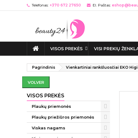
Telefonas:
+370 672 27650
El. Paštas:
eshop@beaut
VISOS PREKĖS
VISI PREKIŲ ŽENKL
Pagrindinis
Vienkartiniai rankšluosčiai EKO Hig
VOLVER
VISOS PREKĖS
Plaukų priemonės
Plaukų priežiūros priemonės
Viskas nagams