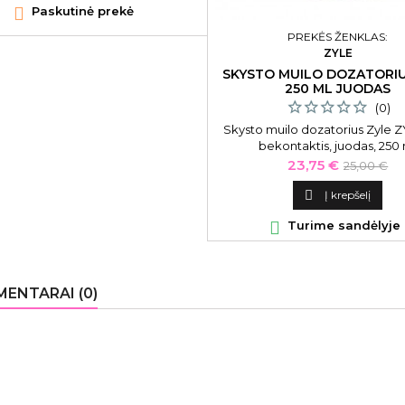

Paskutinė prekė
PREKĖS ŽENKLAS:
ZYLE
SKYSTO MUILO DOZATORIU
250 ML JUODAS
(0)
Skysto muilo dozatorius Zyle 
bekontaktis, juodas, 250
Kaina
Bazinė
23,75 €
25,00 €
kaina

Į krepšelį

Turime sandėlyje
ENTARAI (0)