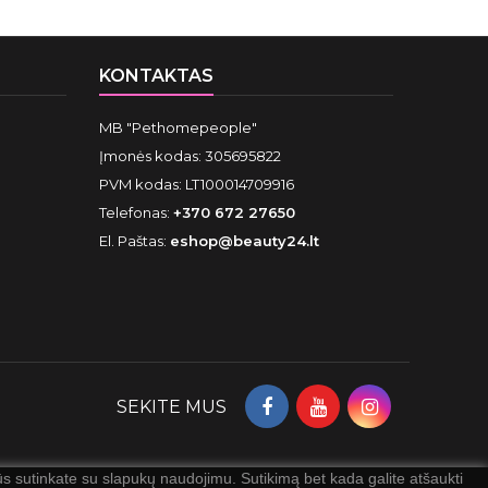
KONTAKTAS
MB "Pethomepeople"
Įmonės kodas: 305695822
PVM kodas: LT100014709916
Telefonas:
+370 672 27650
El. Paštas:
eshop@beauty24.lt
SEKITE MUS
 sutinkate su slapukų naudojimu. Sutikimą bet kada galite atšaukti