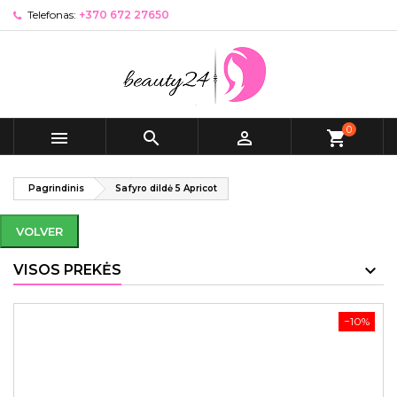
Telefonas:
+370 672 27650
0



shopping_cart
Pagrindinis
Safyro dildė 5 Apricot
VOLVER
VISOS PREKĖS
−10%