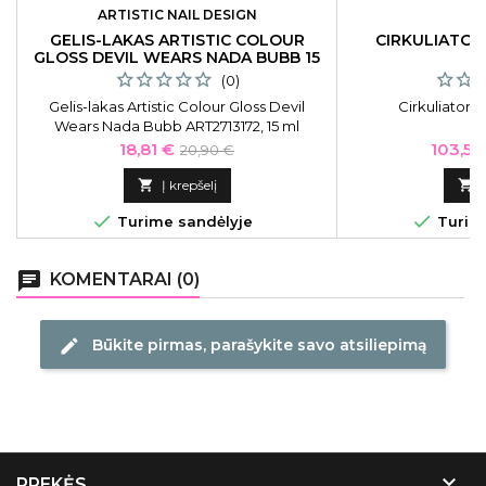
ARTISTIC NAIL DESIGN
GELIS-LAKAS ARTISTIC COLOUR
CIRKULIATOR
GLOSS DEVIL WEARS NADA BUBB 15
ML
(0)
Gelis-lakas Artistic Colour Gloss Devil
Cirkuliatori
Wears Nada Bubb ART2713172, 15 ml
Kaina
Bazinė
Kaina
18,81 €
103,55
20,90 €
kaina

Į krepšelį



Turime sandėlyje
Turime
chat
KOMENTARAI (0)
Būkite pirmas, parašykite savo atsiliepimą
edit

PREKĖS