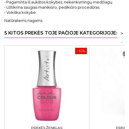
• Pagaminta iš aukštos kokybės, nekenksmingų medžiagų.
• Užtikrina saugias manikiūro, pedikiūro procedūras.
• Vokiška kokybė.
Natūraliems nagams
5 KITOS PREKĖS TOJE PAČIOJE KATEGORIJOJE:
>
<
−10%
PREKĖS ŽENKLAS:
PREKĖS