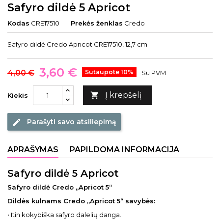
Safyro dildė 5 Apricot
Kodas
CRE17510
Prekės ženklas
Credo
Safyro dildė Credo Apricot CRE17510, 12,7 cm
3,60 €
4,00 €
Sutaupote 10%
Su PVM
Į krepšelį

Kiekis
Parašyti savo atsiliepimą
edit
APRAŠYMAS
PAPILDOMA INFORMACIJA
Safyro dildė 5 Apricot
Safyro dildė Credo „Apricot 5“
Dildės kulnams Credo „Apricot 5“ savybės:
• Itin kokybiška safyro dalelių danga.