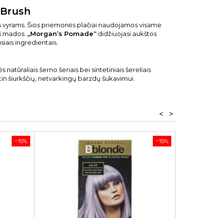
 Brush
ės vyrams. Šios priemonės plačiai naudojamos visame
 iš mados.
„Morgan’s Pomade“
didžiuojasi aukštos
iais ingredientais.
atūraliais šerno šeriais bei sintetiniais šereliais
 itin šiurkščių, netvarkingų barzdų šukavimui.
<
>
−15%
−15%