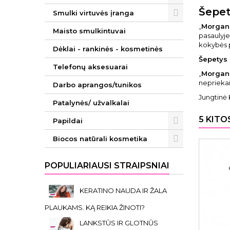
Šepet
Smulki virtuvės įranga
„
Morgan
Maisto smulkintuvai
pasaulyje,
kokybės p
Dėklai - rankinės - kosmetinės
Šepetys
Telefonų aksesuarai
„
Morgan
nepriekai
Darbo aprangos/tunikos
Jungtinė 
Patalynės/ užvalkalai
5 KITO
Papildai
Biocos natūrali kosmetika
POPULIARIAUSI STRAIPSNIAI
KERATINO NAUDA IR ŽALA
PLAUKAMS. KĄ REIKIA ŽINOTI?
LANKSTŪS IR GLOTNŪS