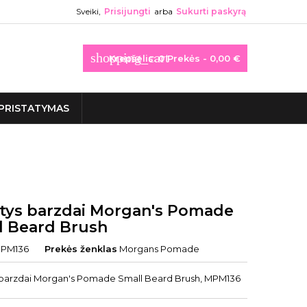
Sveiki,
Prisijungti
arba
Sukurti paskyrą
shopping_cart
Krepšelis:
0
Prekės - 0,00 €
PRISTATYMAS
tys barzdai Morgan's Pomade
l Beard Brush
PM136
Prekės ženklas
Morgans Pomade
barzdai Morgan's Pomade Small Beard Brush, MPM136