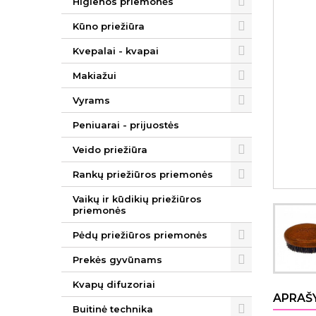
Higienos priemonės
Kūno priežiūra
Kvepalai - kvapai
Makiažui
Vyrams
Peniuarai - prijuostės
Veido priežiūra
Rankų priežiūros priemonės
Vaikų ir kūdikių priežiūros
priemonės
Pėdų priežiūros priemonės
Prekės gyvūnams
Kvapų difuzoriai
APRAŠ
Buitinė technika