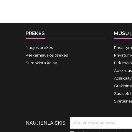
PREKĖS
MŪSŲ 
Naujos prekės
Pristaty
Perkamiausios prekės
Privatumo
Sumažinta kaina
Pirkimo t
Apie mus
Atsiskait
Grąžinima
Susisieki
Svetainė
NAUJIENLAIŠKIS