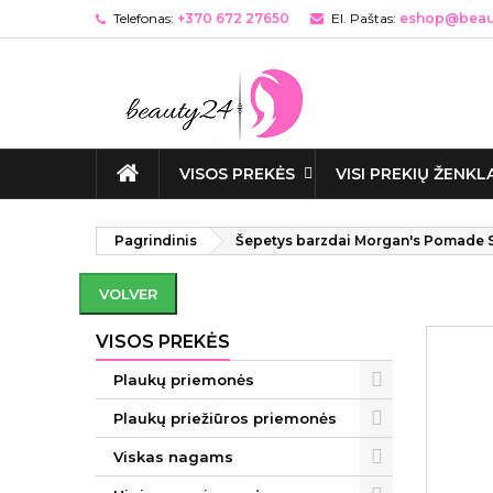
Telefonas:
+370 672 27650
El. Paštas:
eshop@beaut
VISOS PREKĖS
VISI PREKIŲ ŽENKL
Pagrindinis
Šepetys barzdai Morgan's Pomade 
VOLVER
VISOS PREKĖS
Plaukų priemonės
Plaukų priežiūros priemonės
Viskas nagams