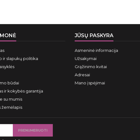
ĮMONĖ
JŪSŲ PASKYRA
mas
Asmeninė informacija
 ir slapukų politika
Užsakymai
aisyklės
Grąžinimo kvitai
Adresai
ymo būdai
Mano įspėjimai
s ir kokybės garantija
te su mumis
s žemėlapis