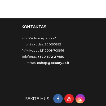
KONTAKTAS
MB "Pethomepeople"
Įmonės kodas: 305695822
PVM kodas: LT100014709916
Telefonas:
+370 672 27650
El. Paštas:
eshop@beauty24.lt
SEKITE MUS