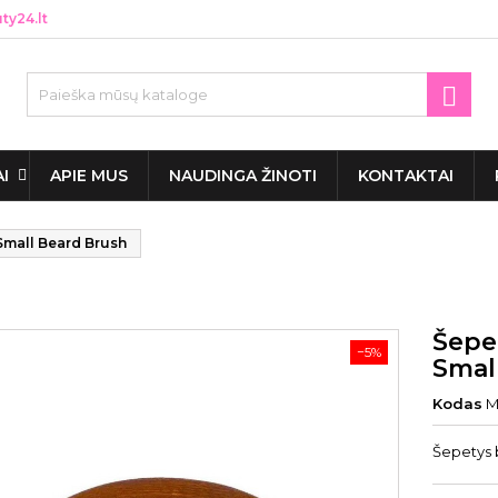
y24.lt

AI
APIE MUS
NAUDINGA ŽINOTI
KONTAKTAI
Small Beard Brush
Šepe
−5%
Smal
Kodas
M
Šepetys 