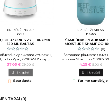
PREKĖS ŽENKLAS:
PREKĖS ŽENKLAS:
ZYLE
OSMO
Ų DIFUZORIUS ZYLE AROMA
ŠAMPŪNAS PLAUKAMS 
120 ML BALTAS
MOISTURE SHAMPOO 10
(0)
(0)
difuzorius Zyle Aroma ZY063WH,
Šampūnas plaukams OSMO
l, baltas Zyle „ZY063WH“ kvapų
Moisture Shampoo OS065100,
ius skleidžia malonų eterinių aliejų
Kaina
Bazinė
Kaina
Bazinė
37,05 €
4,25 €
39,00 €
5,00 €
romatą jūsų namuose. Kvapų
kaina
kaina
fuzorius yra tinkamas naudoti

Į krepšelį

Į krepšelį
erapijai, nes eteriniai aliejai turi

Išparduota

Turime sandėlyje
žintą teigiamą poveikį žmogaus
rganizmui ir nervų sistemai.
ENTARAI (0)