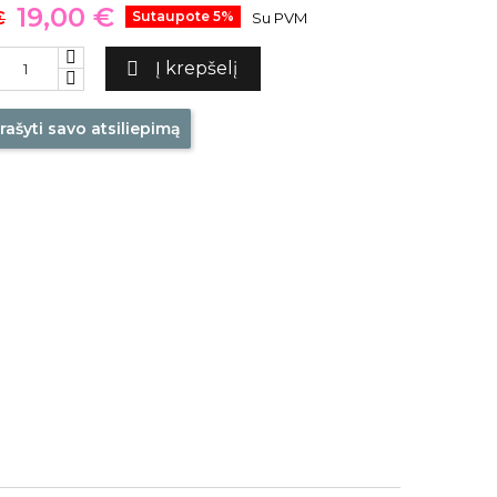
19,00 €
€
Sutaupote 5%
Su PVM

Į krepšelį
rašyti savo atsiliepimą