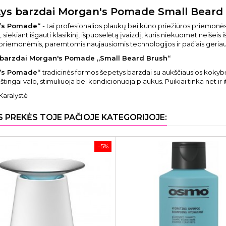
ys barzdai Morgan's Pomade Small Beard
’s Pomade“
- tai profesionalios plaukų bei kūno priežiūros priemon
 siekiant išgauti klasikinį, išpuoselėtą įvaizdį, kuris niekuomet neišeis
riemonėmis, paremtomis naujausiomis technologijos ir pačiais geriaus
 barzdai Morgan's Pomade „Small Beard Brush“
’s Pomade“
tradicinės formos šepetys barzdai su aukščiausios kokybės n
štingai valo, stimuliuoja bei kondicionuoja plaukus. Puikiai tinka net ir
Karalystė
S PREKĖS TOJE PAČIOJE KATEGORIJOJE:
−5%