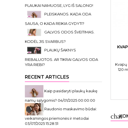
PLAUKAI NAMUOSE, LYG IŠ SALONO!
PLEISKANOS. KADA ODA
SAUSA, O KADA REIKIA GYDYTI?
GALVOS ODOS ŠVEITIMAS.
KODĖL JIS SVARBUS?
KVAP
PLAUKŲ ŠAKNYS
RIEBALUOTOS. AR TIKRAI GALVOS ODA
Kvapų 
YRA RIEBI?
120 m
difuzor
RECENT ARTICLES
a
di
aromat
Kaip pasidaryti plaukų kaukę
pripa
o
namų sąlygomis?
04/01/2025 00:00:00
Raudonio maskavimo būdai:
chat
KOM
veiksmingos priemonės ir metodai
03/07/2025 15:28:51