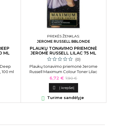
PREKĖS ŽENKLAS:
JEROME RUSSELL BBLONDE
DEEP
PLAUKŲ TONAVIMO PRIEMONĖ
UNIVER
0 ML
JEROME RUSSELL LILAC 75 ML
GYVŪNŲ K
(0)
 Deep
Plaukų tonavimo priemonė Jerome
Universalus
 100 ml
Russell Maximum Colour Toner Lilac
mašinėl
JR534279, plaukams suteikia atspalvį, 75
Attachmen
Kaina
Bazinė
6,72 €
7,90 €
ml
kaina

Į krepšelį

Turime sandėlyje
