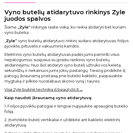
Vyno butelių atidarytuvo rinkinys Zyle
juodos spalvos
Šiame
„Zyle“
rinkinyje rasite viską, ko reikia atidaryti bet kuriam
vyno buteliui.
„
Zyle“
vyno butelių atidarytuvo rinkinį sudaro atidarytuvas, folijos
pjoviklis, piltuvėlis ir vakuuminis kamštis.
Elektrinis vyno butelių atidarytuvas padės jums pamiršti visus
nepatogumus, susijusius su įprastu rankiniu vyno butelių
atidarinėjimu. Nuo šiol atidaryti vyno butelį užtruks vos keletą
sekundžių ir nekainuos jums jokių pastangų. Tiesiog pridėkite šį
patogų įkraunamą prietaisą prie butelio kaklelio, paspauskite
mygtuką ir pilkite nuostabaus skonio vyną į taures.
Visa Zyle buitinė technika iš beauty24.lt→
Kaip naudoti įkraunamą vyno atidarytuvą:
1. Folijos pjovikliu patogiai ir lengvai nupjaukite apsauginę butelio
foliją.
2. Įtvirtinkite butelį vertikaliai ir uždėkite ant kaklelio elektrinį
atidarytuvą.