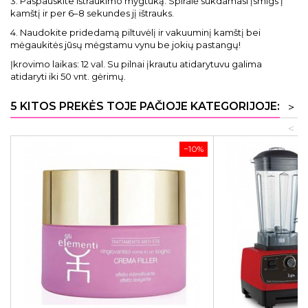
3. Paspauskite ištraukimo mygtuką. Spiralė sukdamasi įsmigs į
kamštį ir per 6–8 sekundes jį ištrauks.
4. Naudokite pridedamą piltuvėlį ir vakuuminį kamštį bei
mėgaukitės jūsų mėgstamu vynu be jokių pastangų!
Įkrovimo laikas: 12 val. Su pilnai įkrautu atidarytuvu galima
atidaryti iki 50 vnt. gėrimų.
5 KITOS PREKĖS TOJE PAČIOJE KATEGORIJOJE:
>
<
−10%