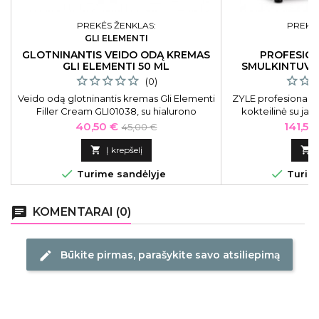
PREKĖS ŽENKLAS:
PREKĖS
GLI ELEMENTI
GLOTNINANTIS VEIDO ODĄ KREMAS
PROFESIO
GLI ELEMENTI 50 ML
SMULKINTUVAS
(0)
Veido odą glotninantis kremas Gli Elementi
ZYLE profesionalus
Filler Cream GLI01038, su hialurono
kokteilinė su jap
rūgštimi, 50 ml
ZY818BL, 
Kaina
Bazinė
Kaina
40,50 €
141,55
45,00 €
kaina

Į krepšelį



Turime sandėlyje
Turime
chat
KOMENTARAI (0)
Būkite pirmas, parašykite savo atsiliepimą
edit