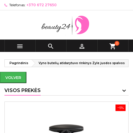
Telefonas:
+370 672 27650
0



shopping_cart
Pagrindinis
Vyno butelių atidarytuvo rinkinys Zyle juodos spalvos
VOLVER
VISOS PREKĖS
−5%