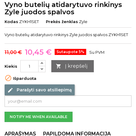
Vyno butelių atidarytuvo rinkinys
Zyle juodos spalvos
Kodas
ZYKH1SET
Prekės ženklas
Zyle
Vyno butelių atidarytuvo rinkinys Zyle juodos spalvos ZYKH1SET
10,45 €
11,00 €
Sutaupote 5%
Su PVM
Į krepšelį

Kiekis

Išparduota
Parašyti savo atsiliepimą
edit
NOTIFY ME WHEN AVAILABLE
APRAŠYMAS
PAPILDOMA INFORMACIJA