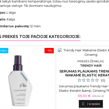
:
laikyti kambario temperatūroje, toliau nuo tiesioginių saulės spinduli
amoje vietoje. Tik išoriniam naudojimui.
jas:
L’alga.
lis:
Italija.
atidarius pakuotę:
12 mėn.
S PREKĖS TOJE PAČIOJE KATEGORIJOJE:
rnetu
−15%
PREKĖS ŽENKLAS:
TRENDY HAIR
SERUMAS PLAUKAMS TREN
WAKAME ELASTIC KERAT
GINSENG
(0)
Serumas plaukams Trendy Hai
Elastic Keratin &amp; Ginseng T
grynu keratinu ir ženšeniu, 
Kaina
Bazinė
35,10 €
39,00 €
kaina

Į krepšelį