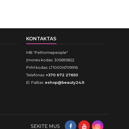
KONTAKTAS
MB "Pethomepeople"
Įmonės kodas: 305695822
PVM kodas: LT100014709916
Telefonas:
+370 672 27650
El. Paštas:
eshop@beauty24.lt
SEKITE MUS