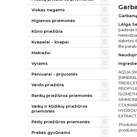
Garba
Viskas nagams
Garbanų 
Higienos priemonės
LAlga Se
padeda iš
Kūno priežiūra
Neleidžia
išskirtin
Kvepalai - kvapai
Be parab
Makiažui
Naudoji
Vyrams
Ingredie
AQUA (W
Peniuarai - prijuostės
(MINERAL
TRIDECE
Veido priežiūra
PROPYLE
ISOMETH
Rankų priežiūros priemonės
SIMMONDS
COUMARI
Vaikų ir kūdikių priežiūros
HYDROLY
priemonės
EXTRACT
Pėdų priežiūros priemonės
Produkto 
produkto 
Prekės gyvūnams