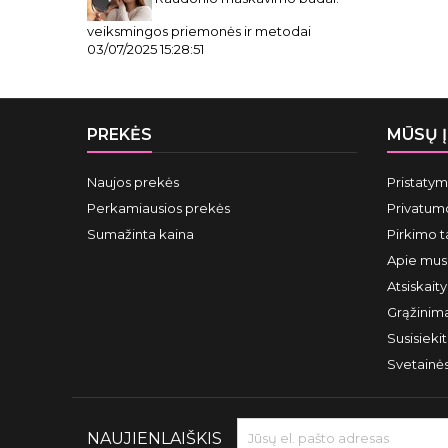
veiksmingos priemonės ir metodai
03/07/2025 15:28:51
PREKĖS
MŪSŲ 
Naujos prekės
Pristaty
Perkamiausios prekės
Privatumo
Sumažinta kaina
Pirkimo t
Apie mus
Atsiskait
Grąžinima
Susisieki
Svetainė
NAUJIENLAIŠKIS