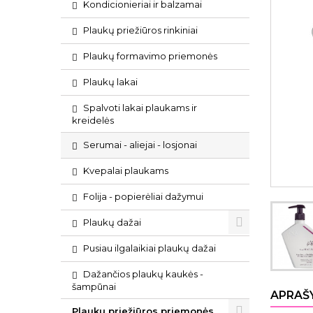
Kondicionieriai ir balzamai
Plaukų priežiūros rinkiniai
Plaukų formavimo priemonės
Plaukų lakai
Spalvoti lakai plaukams ir
kreidelės
Serumai - aliejai - losjonai
Kvepalai plaukams
Folija - popierėliai dažymui
Plaukų dažai
Pusiau ilgalaikiai plaukų dažai
Dažančios plaukų kaukės -
šampūnai
APRAŠ
Plaukų priežiūros priemonės