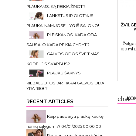
PLAUKAMS. KĄ REIKIA ŽINOTI?
LANKSTŪS IR GLOTNŪS
ŽVILG
PLAUKAI NAMUOSE, LYG IŠ SALONO!
PLEISKANOS. KADA ODA
Žvilge
SAUSA, O KADA REIKIA GYDYTI?
100 ml 
GALVOS ODOS ŠVEITIMAS.
plaukam
tip
KODĖL JIS SVARBUS?
konsis
neapsun
PLAUKŲ ŠAKNYS
RIEBALUOTOS. AR TIKRAI GALVOS ODA
YRA RIEBI?
chat
KOM
RECENT ARTICLES
Kaip pasidaryti plaukų kaukę
namų sąlygomis?
04/01/2025 00:00:00
Raudonio maskavimo būdai: