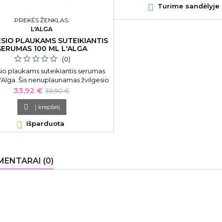

Turime sandėlyje
PREKĖS ŽENKLAS:
L'ALGA
ESIO PLAUKAMS SUTEIKIANTIS
SERUMAS 100 ML L'ALGA
(0)
sio plaukams suteikiantis serumas
L'Alga. Šis nenuplaunamas žvilgesio
s suteikiantis serumas skirtas visų
Kaina
Bazinė
33,92 €
39,90 €
ų ploniems plaukams. Lengvos
kaina
tencijos, didina plaukų apimtį jų

Į krepšelį
kindamas ir neleisdamas šiauštis.

Išparduota
ENTARAI (0)