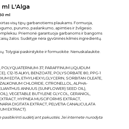
 ml L'Alga
250 ml
kirtas visų tipų garbanotiems plaukams. Formuoja,
ngumo, purumo, paslankumo, apimties ir žvilgesio.
kompleksu. Priemonė garantuoja garbanoms ir bangoms
etaisų žalos. Sudėtyje nėra gyvūninės kilmės ingredientų.
ų. Tolygiai paskirstykite ir formuokite. Nenuskalaukite.
 POLYQUATERNIUM-37, PARAFFINUM LIQUIDUM
), C12-15 ALKYL BENZOATE, POLYSORBATE 80, PPG-1
UM EDTA, ETHYLHEXYLGLYCERIN, SORBITAN OLEATE,
ZALKONIUM CHLORIDE, CITRONELLOL, ALPHA-
ELIANTHUS ANNUUS (SUNFLOWER) SEED OIL),
OIL), VEGETABLE BUTYLENE GLYCOL, GERANIOL,
XTRACT, HYPNEA MUSCIFORMIS EXTRACT,
RIA DIGITATA EXTRACT, PELVETIA CANALICULATA
UM EXTRACT).
pasitikrinti sudėtį ant pakuotės. Jei internete nurodyta