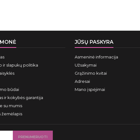
ĮMONĖ
JŪSŲ PASKYRA
mas
Asmeninė informacija
 ir slapukų politika
Užsakymai
aisyklės
Grąžinimo kvitai
Adresai
ymo būdai
Mano įspėjimai
s ir kokybės garantija
te su mumis
s žemėlapis