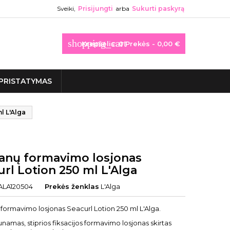
Sveiki,
Prisijungti
arba
Sukurti paskyrą
shopping_cart
Krepšelis:
0
Prekės - 0,00 €
PRISTATYMAS
l L'Alga
anų formavimo losjonas
rl Lotion 250 ml L'Alga
ALA120504
Prekės ženklas
L'Alga
formavimo losjonas Seacurl Lotion 250 ml L'Alga.
amas, stiprios fiksacijos formavimo losjonas skirtas