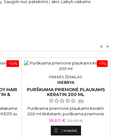
ų. Saugoti nuo patekimo į akis. Laikyti vaikams
<
>
−10%
−7%
PREKĖS ŽENKLAS:
INEBRYA
DY HAIR
PURŠKIAMA PRIEMONĖ PLAUKAMS
IN &
KERATIN 200 ML
(0)
r Wakame
Purškiama priemonė plaukams Keratin
H13013 su
200 ml Atstatanti, purškiama priemonė
30 ml
plaukams Inebrya Ice Cream Keratin No
Kaina
Bazinė
18,60 €
20,00 €
Rinse Spray ICE26315, intensyviai
kaina
drėkinanti pažeistus plaukus,

Į krepšelį
nenuplaunama 200 ml