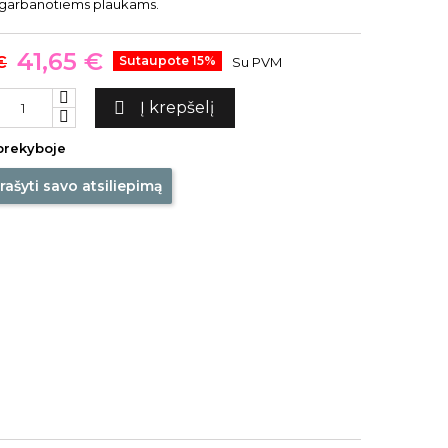
ų garbanotiems plaukams.
41,65 €
€
Sutaupote 15%
Su PVM

Į krepšelį
prekyboje
rašyti savo atsiliepimą