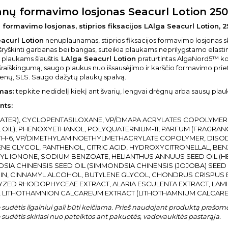
nų formavimo losjonas Seacurl Lotion 250
formavimo losjonas, stiprios fiksacijos LAlga Seacurl Lotion, 
acurl Lotion
nenuplaunamas, stiprios fiksacijos formavimo losjonas s
ryškinti garbanas bei bangas, suteikia plaukams neprilygstamo elasti
 plaukams šiauštis.
LAlga Seacurl Lotion
praturtintas AlgaNord5™ 
į išraiškingumą, saugo plaukus nuo išsausėjimo ir karščio formavimo pri
enų, SLS. Saugo dažytų plaukų spalvą.
mas:
tepkite nedidelį kiekį ant švarių, lengvai drėgnų arba sausų plauk
nts:
ATER), CYCLOPENTASILOXANE, VP/DMAPA ACRYLATES COPOLYMER,
 OIL), PHENOXYETHANOL, POLYQUATERNIUM-11, PARFUM (FRAGRANCE
TH-6, VP/DIMETHYLAMINOETHYLMETHACRYLATE COPOLYMER, DISODI
NE GLYCOL, PANTHENOL, CITRIC ACID, HYDROXYCITRONELLAL, BEN
YL IONONE, SODIUM BENZOATE, HELIANTHUS ANNUUS SEED OIL (H
IA CHINENSIS SEED OIL (SIMMONDSIA CHINENSIS (JOJOBA) SEED 
N, CINNAMYL ALCOHOL, BUTYLENE GLYCOL, CHONDRUS CRISPUS E
ZED RHODOPHYCEAE EXTRACT, ALARIA ESCULENTA EXTRACT, LAMINA
, LITHOTHAMNION CALCAREUM EXTRACT (LITHOTHAMNIUM CALCARE
sudėtis ilgainiui gali būti keičiama. Prieš naudojant produktą prašome 
sudėtis skiriasi nuo pateiktos ant pakuotės, vadovaukitės pastarąja.