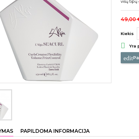
visų tip
49,00 
Kiekis

Yra 
edit
Pa
YMAS
PAPILDOMA INFORMACIJA