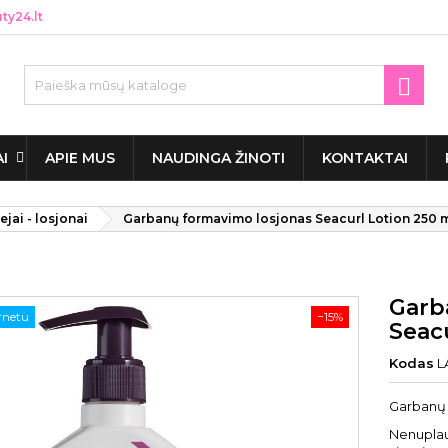
y24.lt

AI
APIE MUS
NAUDINGA ŽINOTI
KONTAKTAI
ejai - losjonai
Garbanų formavimo losjonas Seacurl Lotion 250 m
Garb
ernetu
−15%
Seacu
Kodas
L
Garbanų 
Nenuplaun