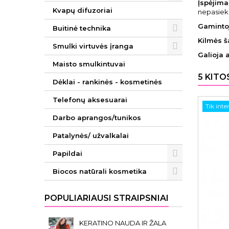
Įspėjimai
Kvapų difuzoriai
nepasieki
Gaminto
Buitinė technika
Kilmės ša
Smulki virtuvės įranga
Galioja 
Maisto smulkintuvai
5 KITO
Dėklai - rankinės - kosmetinės
Telefonų aksesuarai
Tik inte
Darbo aprangos/tunikos
Patalynės/ užvalkalai
Papildai
Biocos natūrali kosmetika
POPULIARIAUSI STRAIPSNIAI
KERATINO NAUDA IR ŽALA