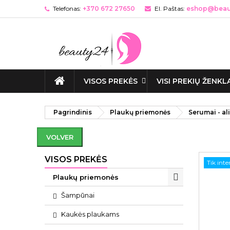
Telefonas:
+370 672 27650
El. Paštas:
eshop@beaut
VISOS PREKĖS
VISI PREKIŲ ŽENKL
Pagrindinis
Plaukų priemonės
Serumai - ali
VOLVER
VISOS PREKĖS
Tik int
Plaukų priemonės
Šampūnai
Kaukės plaukams