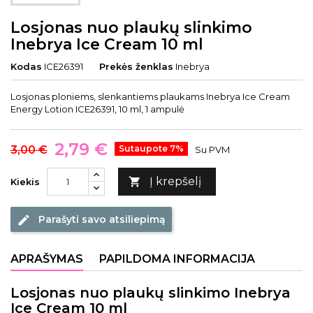
Losjonas nuo plaukų slinkimo
Inebrya Ice Cream 10 ml
Kodas
ICE26391
Prekės ženklas
Inebrya
Losjonas ploniems, slenkantiems plaukams Inebrya Ice Cream
Energy Lotion ICE26391, 10 ml, 1 ampulė
2,79 €
3,00 €
Sutaupote 7%
Su PVM
Į krepšelį

Kiekis
Parašyti savo atsiliepimą
edit
APRAŠYMAS
PAPILDOMA INFORMACIJA
Losjonas nuo plaukų slinkimo Inebrya
Ice Cream 10 ml