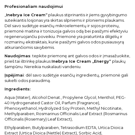
Profesionaliam naudojimui
„
Inebrya Ice Cream“
plaukus stiprinantis ir jiems gyvybingumo
suteikiantis losjonas yra skirtas silpniems ir ploniems plaukams.
Dėl savo sudėtyje esančių mikroelementų ir sojos proteinų,
priemonė maitina ir tonizuoja galvos odą bei pasižymi efektyviu
regeneruojančiu poveikiu. Priemonė yra praturtinta dilgėlių ir
rozmarinų ekstraktais, kurie pasižymi galvos odos pusiausvyrą
atkuriančiomis savybėmis.
Naudojimas
: tepkite priemonę ant galvos odos ir įmasažuokite,
prieš tai ištrinkę plaukus
Inebrya Ice Cream „Energy“
plaukų
šampūnu. Nereikia nuskalauti vandeniu.
Įspėjimai
: dėl savo sudėtyje esančių ingredientų, priemonė gali
sukelti odos paraudimą.
Ingredients:
Aqua (Water), Alcohol Denat., Propylene Glycol, Menthol, PEG-
40 Hydrogenated Castor Oil, Parfum (Fragrance),
Phenoxyethanol, Hydrolyzed Soy Protein, Methyl Nicotinate,
Methylparaben, Rosmarinus Officinalis Leaf Extract (Rosmarinus
Officinalis (Rosemary) Leaf Extract),
Ethylparaben, Butylparaben, Tetrasodium EDTA, Urtica Dioica
Extract (Urtica Dioica (Nettle) Extract), Sorbic Acid,