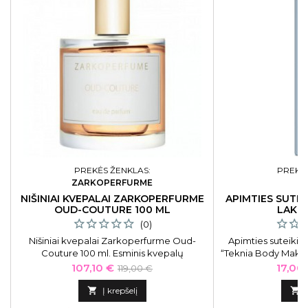
PREKĖS ŽENKLAS:
PREKĖS
ZARKOPERFURME
L
NIŠINIAI KVEPALAI ZARKOPERFURME
APIMTIES SUTE
OUD-COUTURE 100 ML
LAKM
(0)
Nišiniai kvepalai Zarkoperfurme Oud-
Apimties suteiki
Couture 100 ml. Esminis kvepalų
“Teknia Body Make
pranašumas yra jų aromato gylis, kuris
skirtas ploniems pl
Kaina
Bazinė
Kaina
107,10 €
17,00
119,00 €
nepalieka
struktūrą iš vi
kaina
abejingų. Zarkoperfurme laboratorijoje
lūžinėjimo. . Lakme

Į krepšelį

tradiciniai kvapų kūrybos metodai
sulaukę profesi