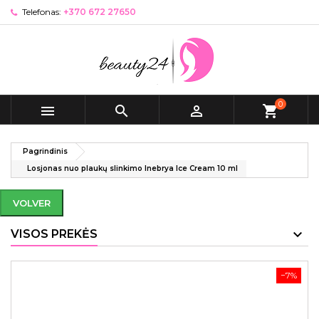
Telefonas:
+370 672 27650
0



shopping_cart
Pagrindinis
Losjonas nuo plaukų slinkimo Inebrya Ice Cream 10 ml
VOLVER
VISOS PREKĖS
−7%