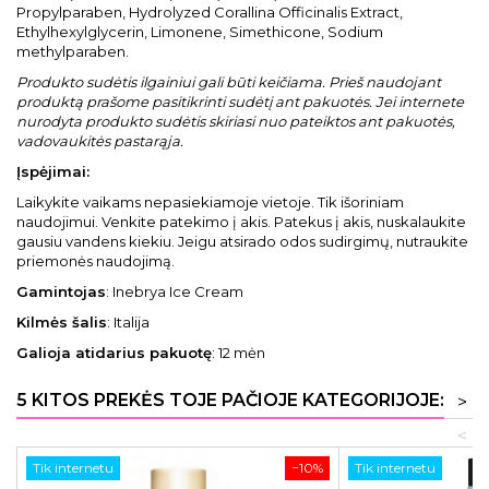
Propylparaben, Hydrolyzed Corallina Officinalis Extract,
Ethylhexylglycerin, Limonene, Simethicone, Sodium
methylparaben.
Produkto sudėtis ilgainiui gali būti keičiama. Prieš naudojant
produktą prašome pasitikrinti sudėtį ant pakuotės. Jei internete
nurodyta produkto sudėtis skiriasi nuo pateiktos ant pakuotės,
vadovaukitės pastarąja.
Įspėjimai:
Laikykite vaikams nepasiekiamoje vietoje. Tik išoriniam
naudojimui. Venkite patekimo į akis. Patekus į akis, nuskalaukite
gausiu vandens kiekiu. Jeigu atsirado odos sudirgimų, nutraukite
priemonės naudojimą.
Gamintojas
: Inebrya Ice Cream
Kilmės šalis
: Italija
Galioja atidarius pakuotę
: 12 mėn
5 KITOS PREKĖS TOJE PAČIOJE KATEGORIJOJE:
>
<
Tik internetu
−10%
Tik internetu