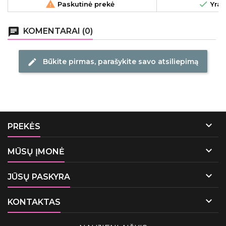


Paskutinė prekė
Yra 
sumaniai derinami su šiuolaikiniu
priežiūros produ
molekuliniu mokslu.
įkurta 1996 metais
kompanijos prod
chat
KOMENTARAI (0)
pala
Būkite pirmas, parašykite savo atsiliepimą
edit

PREKĖS

MŪSŲ ĮMONĖ

JŪSŲ PASKYRA

KONTAKTAS